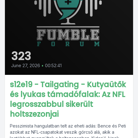
323
June 27, 2026
•
00:52:41
s12e19 - Tailgating - Kutyaütők
és lyukas támadófalak: Az NFL
legrosszabbul sikerült
holtszezonjai
Pesszimista hangulatban telt az eheti adás: Bence és Peti
azokat az NFL-csapatokat veszik górcső alá, akik a