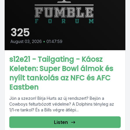
325
August 03, 2026
•
01:47:59
s12e21 - Tailgating - Káosz
Keleten: Super Bowl álmok és
nyílt tankolás az NFC és AFC
Eastben
Jön a szezon! Bírja Hurts az új rendszert? Bejön a
Cowboys felturbózott védelme? A Dolphins tényleg az
1/1-re tankol? És a Bills végre átlépi...
Listen