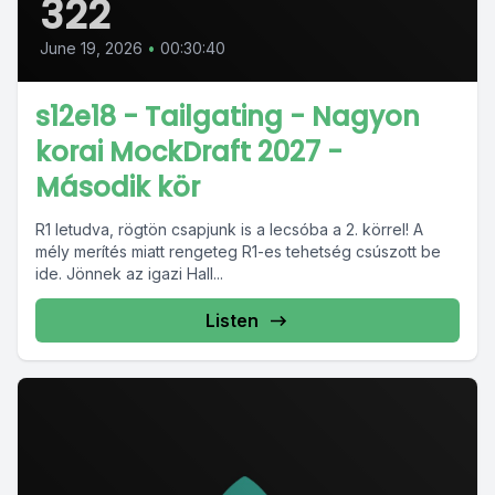
322
June 19, 2026
•
00:30:40
s12e18 - Tailgating - Nagyon
korai MockDraft 2027 -
Második kör
R1 letudva, rögtön csapjunk is a lecsóba a 2. körrel! A
mély merítés miatt rengeteg R1-es tehetség csúszott be
ide. Jönnek az igazi Hall...
Listen