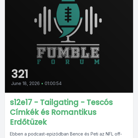
321
June 18, 2026
•
01:00:54
s12e17 - Tailgating - Tescós
Címkék és Romantikus
Erdőtüzek
Ebben a podcast-epizódban Bence és Peti az NFL off-