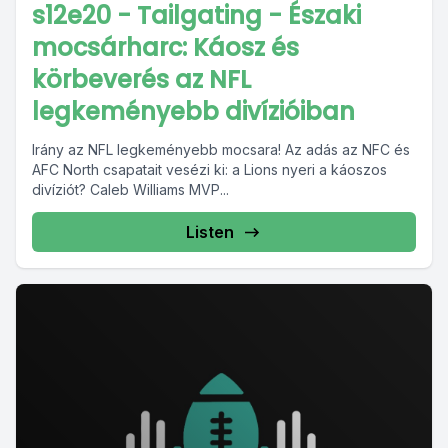
s12e20 - Tailgating - Északi
mocsárharc: Káosz és
körbeverés az NFL
legkeményebb divízióiban
Irány az NFL legkeményebb mocsara! Az adás az NFC és
AFC North csapatait vesézi ki: a Lions nyeri a káoszos
divíziót? Caleb Williams MVP...
Listen