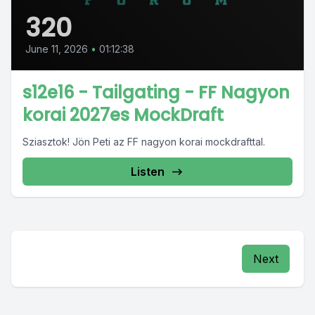
320
June 11, 2026
•
01:12:38
s12e16 - Tailgating - FF Nagyon
korai 2027es MockDraft
Sziasztok! Jön Peti az FF nagyon korai mockdrafttal.
Listen
Next