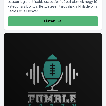
season legjelentősebb csapatfejlődéseit elemzik négy fő
kategóriára bontva. Részletesen tárgyalják a Philadelphia
Eagles és a Denver...
Listen