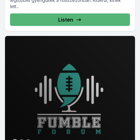
legtöbbet gyengültek a holtszezonban. Kiderül, kinek
lett...
Listen