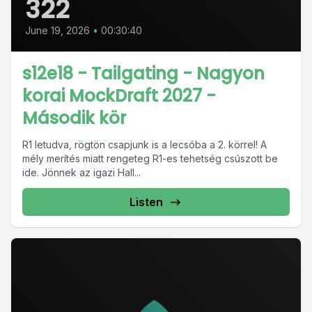
322
June 19, 2026
•
00:30:40
s12e18 - Tailgating - Nagyon
korai MockDraft 2027 -
Második kör
R1 letudva, rögtön csapjunk is a lecsóba a 2. körrel! A
mély merítés miatt rengeteg R1-es tehetség csúszott be
ide. Jönnek az igazi Hall...
Listen