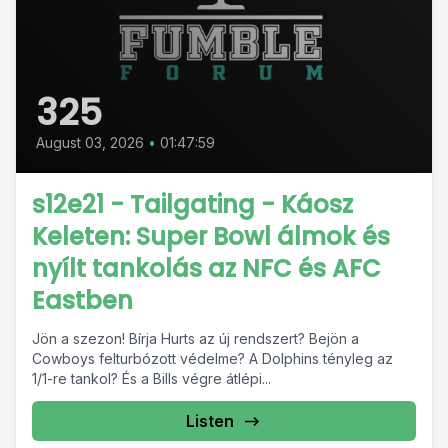
325
August 03, 2026
•
01:47:59
s12e21 - Tailgating - Káosz
Keleten: Super Bowl álmok és
nyílt tankolás az NFC és AFC
Eastben
Jön a szezon! Bírja Hurts az új rendszert? Bejön a
Cowboys felturbózott védelme? A Dolphins tényleg az
1/1-re tankol? És a Bills végre átlépi...
Listen