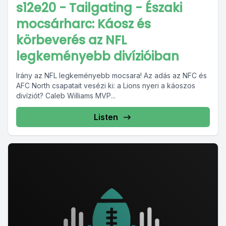
s12e20 - Tailgating - Északi
mocsárharc: Káosz és
körbeverés az NFL
legkeményebb divízióiban
Irány az NFL legkeményebb mocsara! Az adás az NFC és
AFC North csapatait vesézi ki: a Lions nyeri a káoszos
divíziót? Caleb Williams MVP...
Listen