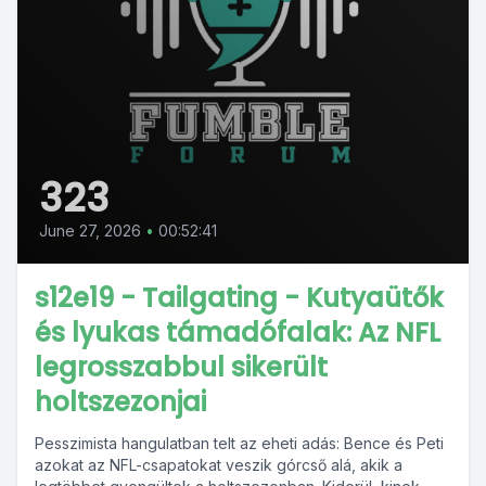
323
June 27, 2026
•
00:52:41
s12e19 - Tailgating - Kutyaütők
és lyukas támadófalak: Az NFL
legrosszabbul sikerült
holtszezonjai
Pesszimista hangulatban telt az eheti adás: Bence és Peti
azokat az NFL-csapatokat veszik górcső alá, akik a