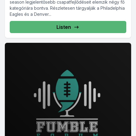
season legjelentősebb csapatfejlődéseit elemzik négy fő
kategóriára bontva. Részletesen tárgyalják a Philadelphia
Eagles és a Denver...
Listen