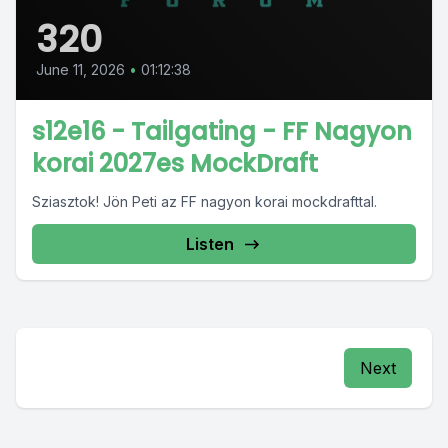
320
June 11, 2026
•
01:12:38
s12e16 - Tailgating - FF Nagyon
korai 2027es MockDraft
Sziasztok! Jön Peti az FF nagyon korai mockdrafttal.
Listen
Next