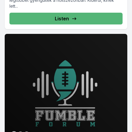
legtöbbet gyengültek a holtszezonban. Kiderül, kinek
lett...
Listen