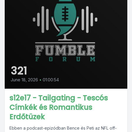
321
June 18, 2026
•
01:00:54
s12e17 - Tailgating - Tescós
Címkék és Romantikus
Erdőtüzek
Ebben a podcast-epizódban Bence és Peti az NFL off-