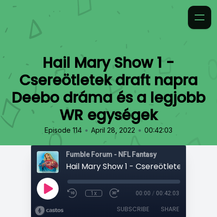
Hail Mary Show 1 -
Csereötletek draft napra
Deebo dráma és a legjobb
WR egységek
•
•
Episode 114
April 28, 2022
00:42:03
Fumble Forum - NFL Fantasy
1x
00:00
/
00:42:03
SUBSCRIBE
SHARE