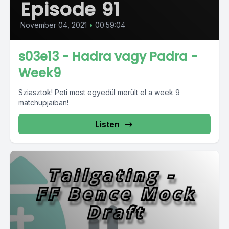
Episode 91
November 04, 2021
•
00:59:04
s03e13 - Hadra vagy Padra -
Week9
Sziasztok! Peti most egyedül merült el a week 9
matchupjaiban!
Listen