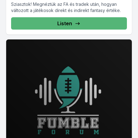
Sziasztok! Megnéztük az FA és tradek után, hogyan
változott a játékosok direkt és indirekt fantasy értéke.
Listen