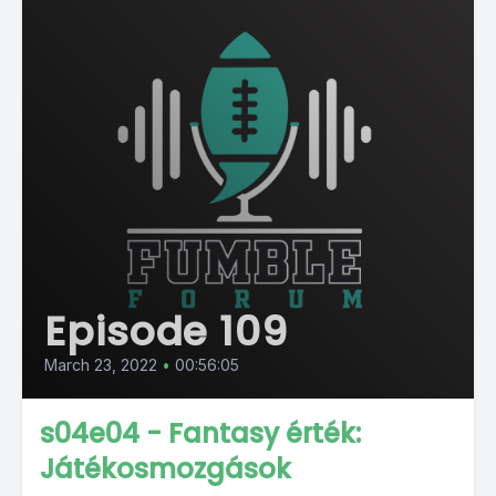
Episode 109
March 23, 2022
•
00:56:05
s04e04 - Fantasy érték:
Játékosmozgások