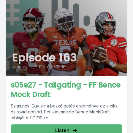
Episode 163
January 12, 2023
•
00:25:16
s05e27 - Tailgating - FF Bence
Mock Draft
Sziasztok! Egy sima beszélgetés eredménye ez a cikk
és rövid epizód. Peti kielemezte Bence MockDraft
tábláját a TOP10-re.
Listen