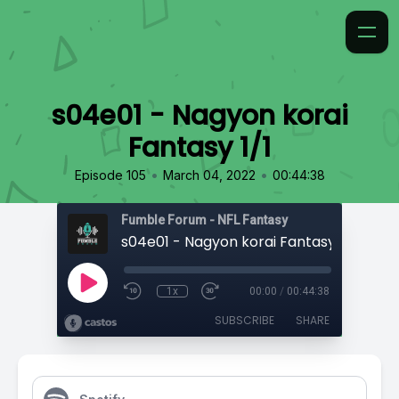
s04e01 - Nagyon korai
Fantasy 1/1
•
•
Episode 105
March 04, 2022
00:44:38
Fumble Forum - NFL Fantasy
s04e01 - Nagyon korai Fantasy 1/1
1x
00:00
/
00:44:38
SUBSCRIBE
SHARE