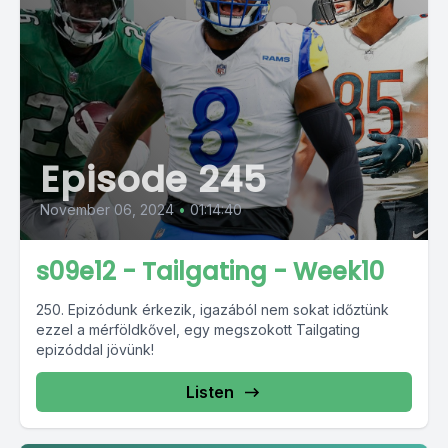
Episode 245
November 06, 2024
•
01:14:40
s09e12 - Tailgating - Week10
250. Epizódunk érkezik, igazából nem sokat időztünk
ezzel a mérföldkővel, egy megszokott Tailgating
epizóddal jövünk!
Listen