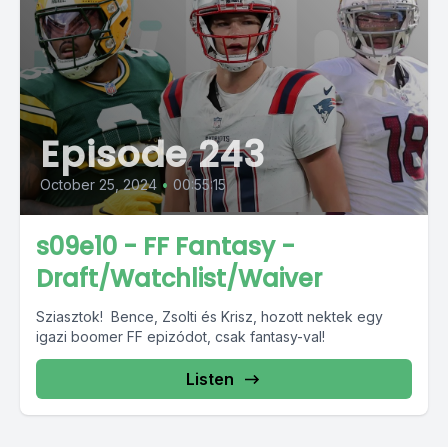
Episode 243
October 25, 2024
•
00:55:15
s09e10 - FF Fantasy -
Draft/Watchlist/Waiver
Sziasztok! Bence, Zsolti és Krisz, hozott nektek egy
igazi boomer FF epizódot, csak fantasy-val!
Listen