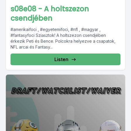
s08e08 - A holtszezon
csendjében
#amerikaifoci , #egyetemifoci, #nfl , #magyar ,
#fantasyfoci Sziasztok! A holtszezon csendjében
érkezik Peti és Bence. Polcokra helyezve a csapatok,
NFL arcai és Fantasy...
Listen