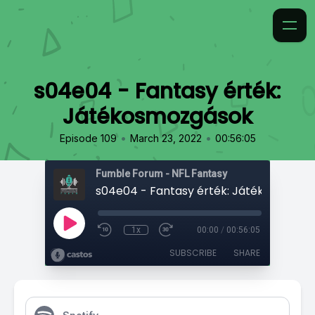
s04e04 - Fantasy érték:
Játékosmozgások
•
•
Episode 109
March 23, 2022
00:56:05
Fumble Forum - NFL Fantasy
s04e04 - Fantasy érték: Játékosmozgá
1x
00:00
/
00:56:05
SUBSCRIBE
SHARE