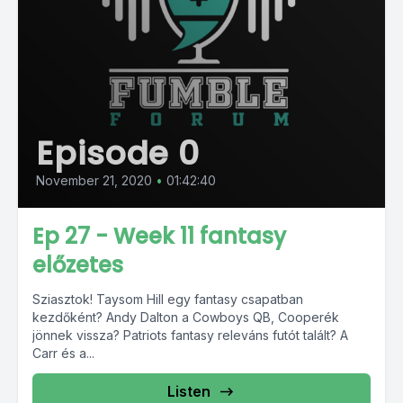
Episode 0
November 21, 2020
•
01:42:40
Ep 27 - Week 11 fantasy
előzetes
Sziasztok! Taysom Hill egy fantasy csapatban
kezdőként? Andy Dalton a Cowboys QB, Cooperék
jönnek vissza? Patriots fantasy releváns futót talált? A
Carr és a...
Listen