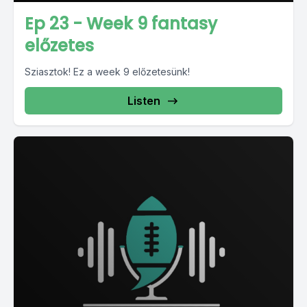
Ep 23 - Week 9 fantasy
előzetes
Sziasztok! Ez a week 9 előzetesünk!
Listen