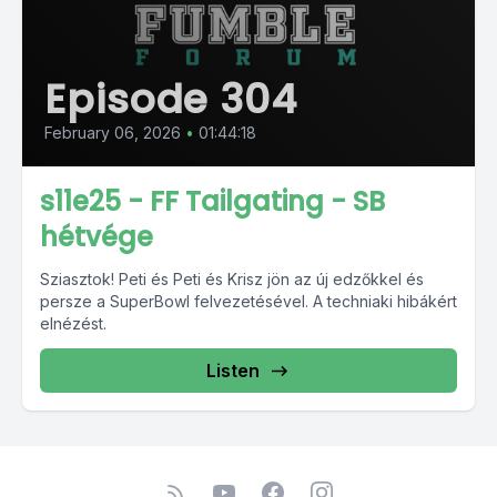
Episode 304
February 06, 2026
•
01:44:18
s11e25 - FF Tailgating - SB
hétvége
Sziasztok! Peti és Peti és Krisz jön az új edzőkkel és
persze a SuperBowl felvezetésével. A techniaki hibákért
elnézést.
Listen