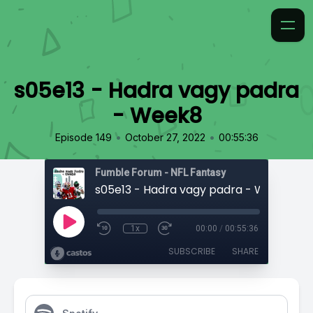
s05e13 - Hadra vagy padra
- Week8
•
•
Episode 149
October 27, 2022
00:55:36
Fumble Forum - NFL Fantasy
s05e13 - Hadra vagy padra - Week8
1x
00:00
/
00:55:36
SUBSCRIBE
SHARE