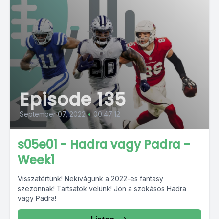
Episode 135
September 07, 2022
•
00:47:12
s05e01 - Hadra vagy Padra -
Week1
Visszatértünk! Nekivágunk a 2022-es fantasy
szezonnak! Tartsatok velünk! Jön a szokásos Hadra
vagy Padra!