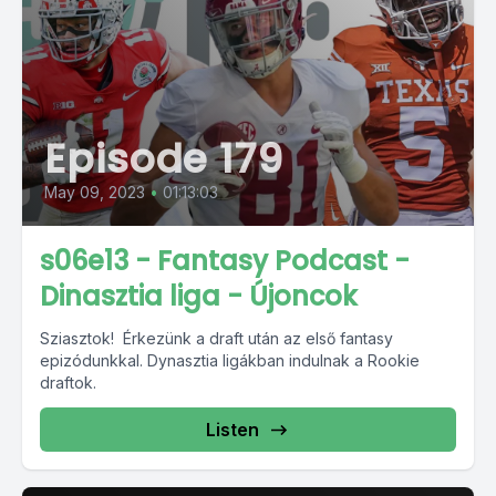
Episode 179
May 09, 2023
•
01:13:03
s06e13 - Fantasy Podcast -
Dinasztia liga - Újoncok
Sziasztok! Érkezünk a draft után az első fantasy
epizódunkkal. Dynasztia ligákban indulnak a Rookie
draftok.
Listen