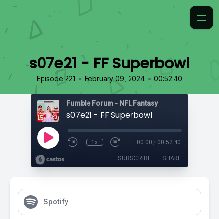
s07e21 - FF Superbowl
•
•
Episode 221
February 09, 2024
00:52:40
Fumble Forum - NFL Fantasy
s07e21 - FF Superbowl
1x
00:00
/
00:52:40
SUBSCRIBE
SHARE
Spotify