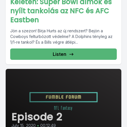
Keleten: Super Bowl álmok és
nyílt tankolás az NFC és AFC
Eastben
Jön a szezon! Bírja Hurts az új rendszert? Bejön a
Cowboys felturbózott védelme? A Dolphins tényleg az
1/1-re tankol? És a Bills végre átlépi...
Listen
Episode 2
July 15, 2020
•
00:12:49