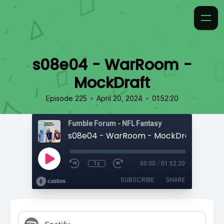
s08e04 - WarRoom -
MockDraft
•
•
Episode 225
April 20, 2024
01:52:20
Fumble Forum - NFL Fantasy
s08e04 - WarRoom - MockDraft
1x
00:00
/
01:52:20
SUBSCRIBE
SHARE