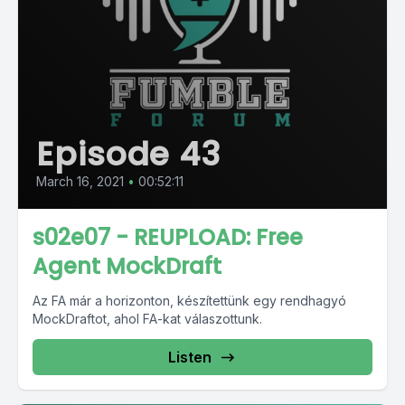
Episode 43
March 16, 2021
•
00:52:11
s02e07 - REUPLOAD: Free
Agent MockDraft
Az FA már a horizonton, készítettünk egy rendhagyó
MockDraftot, ahol FA-kat válaszottunk.
Listen