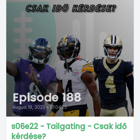
Episode 188
August 19, 2023
•
01:04:25
s06e22 - Tailgating - Csak idő
kérdése?