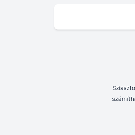
Sziaszt
számíth