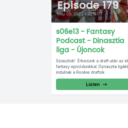
Episode 179
May 09, 2023
•
01:13:03
s06e13 - Fantasy
Podcast - Dinasztia
liga - Újoncok
Sziasztok! Érkezünk a draft után az e
fantasy epizódunkkal. Dynasztia ligá
indulnak a Rookie draftok.
Listen