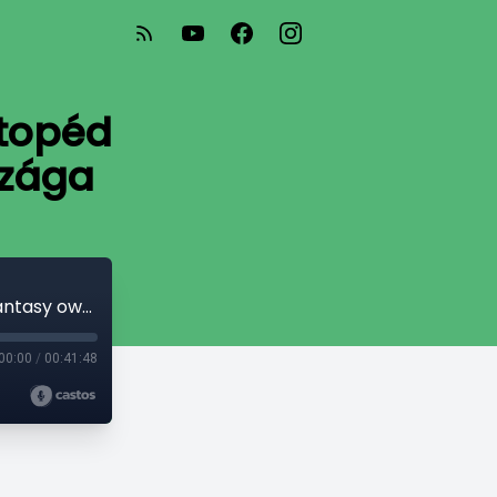
rtopéd
szága
Week 1 előzetes - a 10 millió ortopéd adjunktus/fantasy owner országa
00:00
/
00:41:48