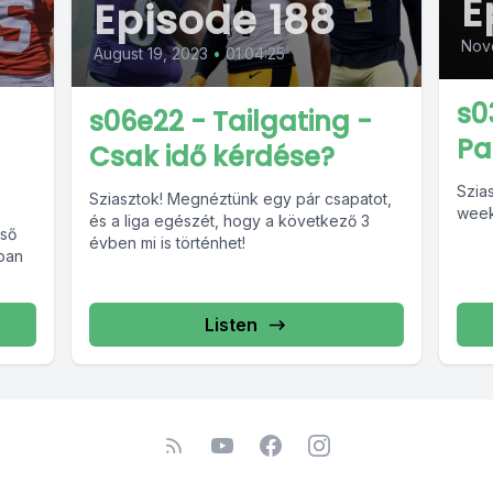
E
Episode 188
Nov
August 19, 2023
•
01:04:25
s0
s06e22 - Tailgating -
Pa
Csak idő kérdése?
Szias
Sziasztok! Megnéztünk egy pár csapatot,
week
és a liga egészét, hogy a következő 3
lső
évben mi is történhet!
kban
Listen