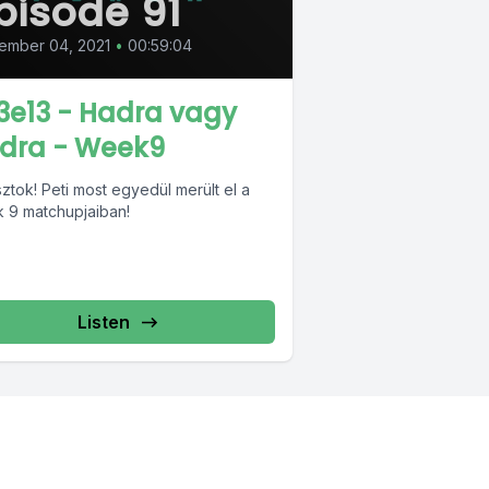
pisode 91
ember 04, 2021
•
00:59:04
3e13 - Hadra vagy
dra - Week9
ztok! Peti most egyedül merült el a
 9 matchupjaiban!
Listen