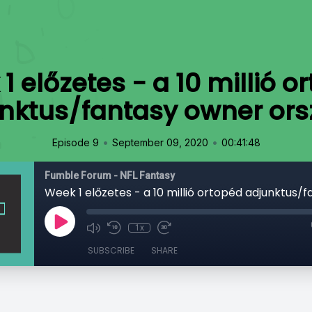
1 előzetes - a 10 millió o
nktus/fantasy owner or
•
•
Episode 9
September 09, 2020
00:41:48
Fumble Forum - NFL Fantasy
1x
SUBSCRIBE
SHARE