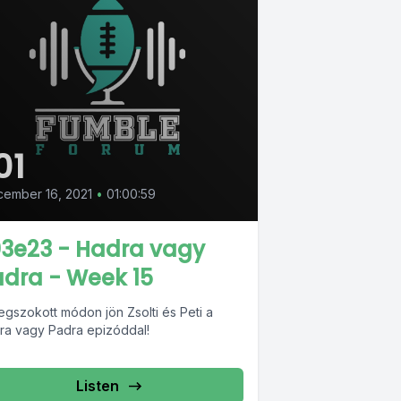
01
ember 16, 2021
•
01:00:59
03e23 - Hadra vagy
dra - Week 15
egszokott módon jön Zsolti és Peti a
ra vagy Padra epizóddal!
Listen