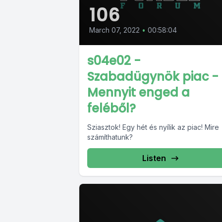
106
March 07, 2022
•
00:58:04
s04e02 -
Szabadügynök piac -
Mennyit enged a
feléből?
Sziasztok! Egy hét és nyílik az piac! Mire
számíthatunk?
Listen