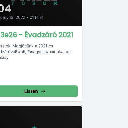
04
uary 13, 2022
•
01:14:21
3e26 - Évadzáró 2021
asztok! Megjöttünk a 2021-es
dzáróval! #nfl, #magyar, #amerikaifoci,
ntasy
Listen