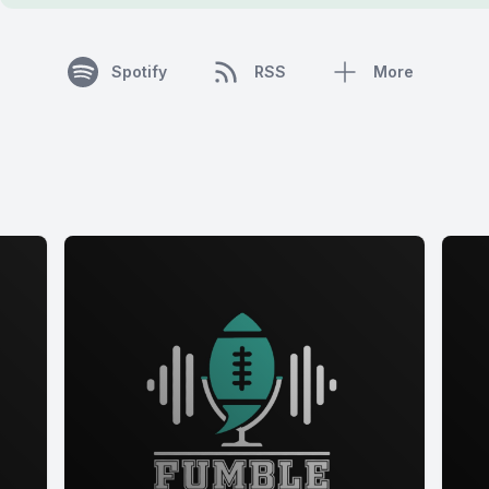
Spotify
RSS
More