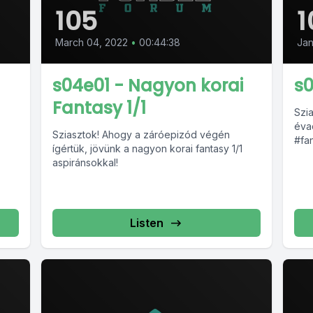
105
1
March 04, 2022
•
00:44:38
Jan
s04e01 - Nagyon korai
s0
Fantasy 1/1
Szi
éva
Sziasztok! Ahogy a záróepizód végén
#fa
ígértük, jövünk a nagyon korai fantasy 1/1
aspiránsokkal!
Listen