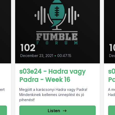
102
1
December 23, 2021
•
00:47:15
Dec
s03e24 - Hadra vagy
s
Padra - Week 16
Pa
ert
Megjött a karácsonyi Hadra vagy Padra!
A m
Mindenkinek kellemes ünneplést és jó
Had
pihenést!
Listen