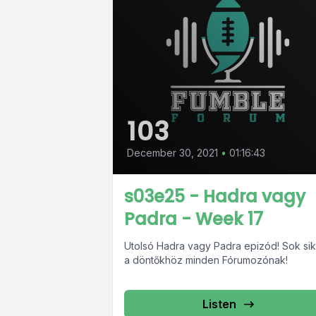
103
December 30, 2021
•
01:16:43
s03e25 - Hadra vagy
Padra - Week 17
Utolsó Hadra vagy Padra epizód! Sok sik
a döntőkhöz minden Fórumozónak!
Listen