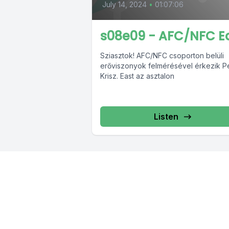
July 14, 2024
•
01:07:06
s08e09 - AFC/NFC E
Sziasztok! AFC/NFC csoporton belüli
erőviszonyok felmérésével érkezik Pe
Krisz. East az asztalon
Listen