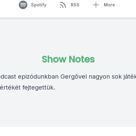
Spotify
RSS
More
Show Notes
odcast epizódunkban Gergővel nagyon sok játé
értékét fejtegettük.