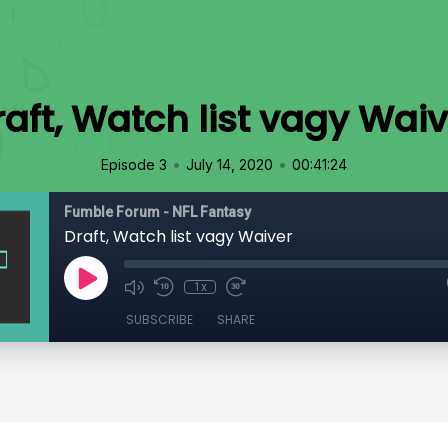
raft, Watch list vagy Waiv
•
•
Episode 3
July 14, 2020
00:41:24
Fumble Forum - NFL Fantasy
Draft, Watch list vagy Waiver
1x
SUBSCRIBE
SHARE