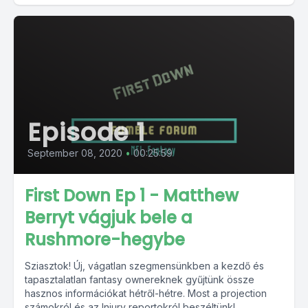
Episode 1
September 08, 2020
•
00:25:59
First Down Ep 1 - Matthew
Berryt vágjuk bele a
Rushmore-hegybe
Sziasztok! Új, vágatlan szegmensünkben a kezdő és
tapasztalatlan fantasy ownereknek gyűjtünk össze
hasznos információkat hétről-hétre. Most a projection
számokról és az Injury reportokról beszéltünk!