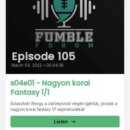
Episode 105
March 04, 2022
•
00:44:38
s04e01 - Nagyon korai
Fantasy 1/1
Sziasztok! Ahogy a záróepizód végén ígértük, jövünk a
nagyon korai fantasy 1/1 aspiránsokkal!
Listen