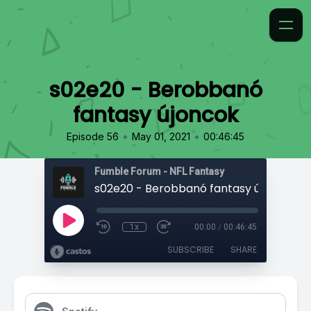
s02e20 - Berobbanó
fantasy újoncok
•
•
Episode 56
May 01, 2021
00:46:45
Fumble Forum - NFL Fantasy
s02e20 - Berobbanó fantasy újoncok
1x
00:00
/
00:46:45
SUBSCRIBE
SHARE