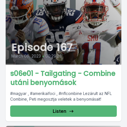
Episode 167
March 06, 2023
•
00:29:28
s06e01 - Tailgating - Combine
utáni benyomások
#magyar , #amerikaifoci , #nflcombine Lezárult az NFL
Combine, Peti megosztja veletek a benyomásait!
Listen