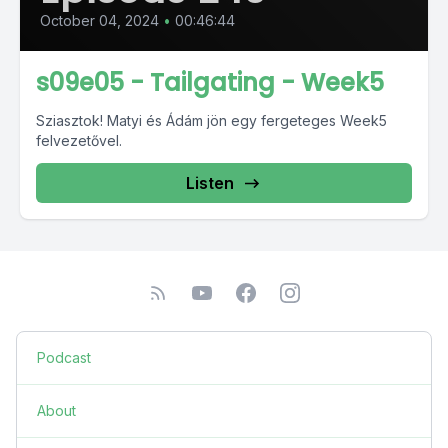
October 04, 2024
•
00:46:44
s09e05 - Tailgating - Week5
Sziasztok! Matyi és Ádám jön egy fergeteges Week5
felvezetővel.
Listen
Podcast
About