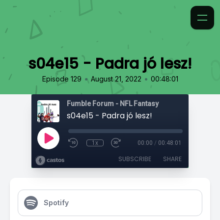
s04e15 - Padra jó lesz!
•
•
Episode 129
August 21, 2022
00:48:01
Fumble Forum - NFL Fantasy
s04e15 - Padra jó lesz!
1x
00:00
/
00:48:01
SUBSCRIBE
SHARE
Spotify