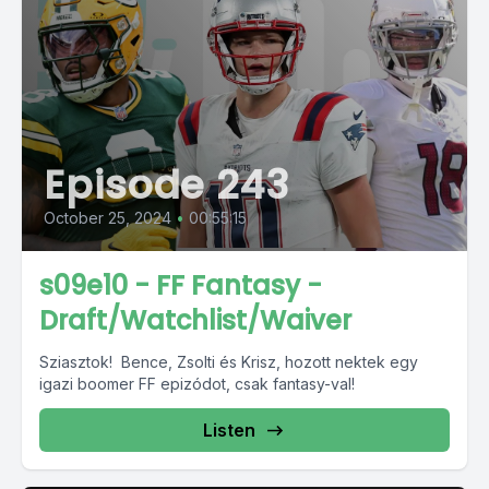
Episode 243
October 25, 2024
•
00:55:15
s09e10 - FF Fantasy -
Draft/Watchlist/Waiver
Sziasztok! Bence, Zsolti és Krisz, hozott nektek egy
igazi boomer FF epizódot, csak fantasy-val!
Listen