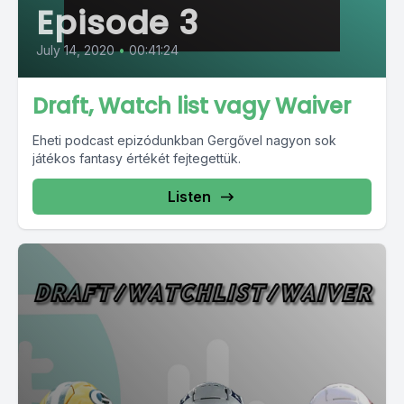
Episode 3
July 14, 2020
•
00:41:24
Draft, Watch list vagy Waiver
Eheti podcast epizódunkban Gergővel nagyon sok
játékos fantasy értékét fejtegettük.
Listen