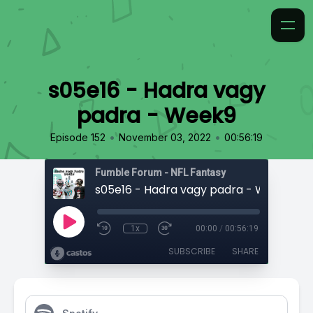
s05e16 - Hadra vagy
padra - Week9
•
•
Episode 152
November 03, 2022
00:56:19
Fumble Forum - NFL Fantasy
s05e16 - Hadra vagy padra - Week9
1x
00:00
/
00:56:19
SUBSCRIBE
SHARE