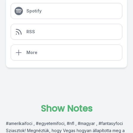
Spotify
RSS
More
Show Notes
#amerikaifoci , #egyetemifoci, #nfl , #magyar , #fantasyfoci
Sziasztok! Megnéztük, hogy Vegas hogyan állapította meg a