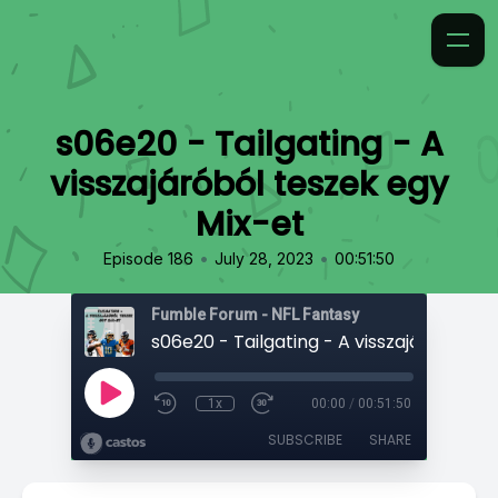
s06e20 - Tailgating - A
visszajáróból teszek egy
Mix-et
•
•
Episode 186
July 28, 2023
00:51:50
Fumble Forum - NFL Fantasy
1x
00:00
/
00:51:50
SUBSCRIBE
SHARE