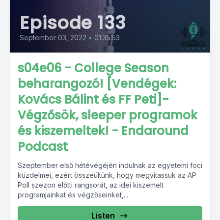
Episode 133
September 03, 2022
•
01:35:53
s04e06 - College Season
beharangozó! [Vendégek:
Kovács Bálint és FF Peti]-
Végzősök, sleeper programok
és kiszemeltek! - Endaround
Podcast
Szeptember első hétévégéjén indulnak az egyetemi foci
küzdelmei, ezért összeültünk, hogy megvitassuk az AP
Poll szezon előtti rangsorát, az idei kiszemelt
programjainkat és végzőseinket,...
Listen