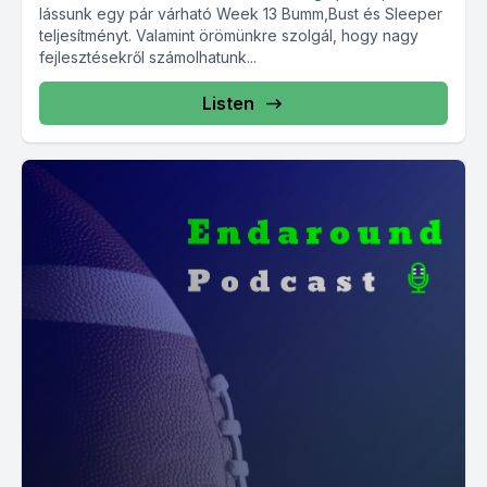
lássunk egy pár várható Week 13 Bumm,Bust és Sleeper
teljesítményt. Valamint örömünkre szolgál, hogy nagy
fejlesztésekről számolhatunk...
Listen