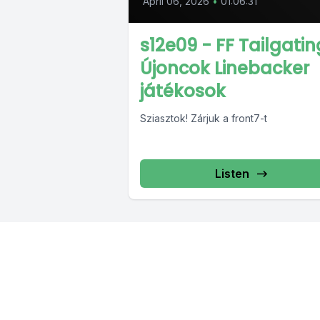
April 06, 2026
•
01:06:31
s12e09 - FF Tailgatin
Újoncok Linebacker
játékosok
Sziasztok! Zárjuk a front7-t
Listen