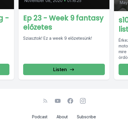
November 08, 2020
•
01:16:25
May
g -
Ep 23 - Week 9 fantasy
s1
előzetes
li
Sziasztok! Ez a week 9 előzetesünk!
Érke
moto
mire 
ördö
Listen
Podcast
About
Subscribe