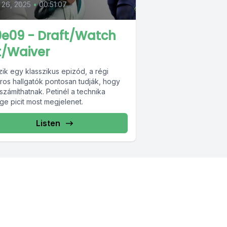
 26, 2025
•
00:51:07
0e09 - Draft/Watch
st/Waiver
zik egy klasszikus epizód, a régi
ros hallgatók pontosan tudják, hogy
számíthatnak. Petinél a technika
ge picit most megjelenet.
Listen