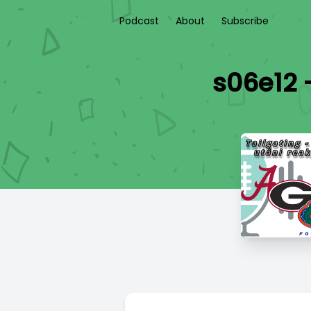
Podcast
About
Subscribe
s06e12 -