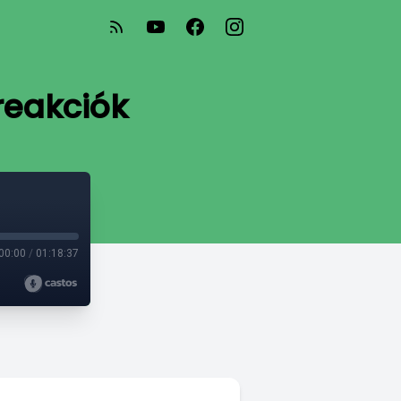
 reakciók
00:00
/
01:18:37