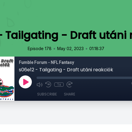
 Tailgating - Draft utáni
•
•
Episode 178
May 02, 2023
01:18:37
Fumble Forum - NFL Fantasy
s06e12 - Tailgating - Draft utáni reakciók
1x
SUBSCRIBE
SHARE